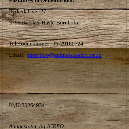
Kirkedalsvej 27
3790 Rutsker Hasle Bornholm
Telefoonnummer: 06-29160724
Email:
meerinfo@animal-in-motion.nl
KvK:30264934
Aangesloten bij ICREO