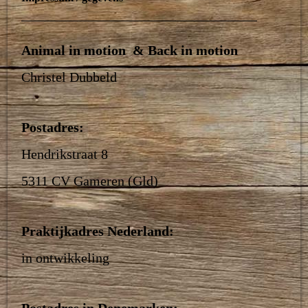
Animal in motion & Back in motion
Christel Dubbeld
Postadres:
Hendrikstraat 8
5311 CV Gameren (Gld)
Praktijkadres Nederland:
in ontwikkeling
Postadres in Denemarken: