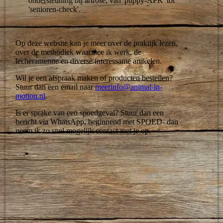
ondersteuning bij artrose, van 'puppy-APK' tot
'senioren-check'.
Op deze website kan je meer over de praktijk lezen,
over de methodiek waarmee ik werk, de
lecherantenne en diverse interessante artikelen.
Wil je een afspraak maken of producten bestellen?
Stuur dan een email naar
meerinfo@animal-in-
motion.nl
.
Is er sprake van een spoedgeval? Stuur dan een
bericht via WhatsApp, beginnend met SPOED- dan
neem ik zo snel mogelijk contact met je op.