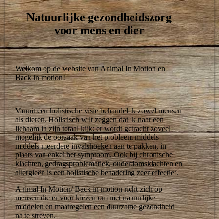
Natuurlijke gezondheidszorg
voor mens en dier
Welkom op de website van Animal In Motion en
Back in motion!
Vanuit een holistische visie behandel ik zowel mensen
als dieren. Holistisch wilt zeggen dat ik naar een
lichaam in zijn totaal kijk; er wordt getracht zoveel
mogelijk de oorzaak van het probleem middels
middels meerdere invalshoeken aan te pakken, in
plaats van enkel het symptoom. Ook bij chronische
klachten, gedragsproblematiek, ouderdomsklachten en
allergieën is een holistische benadering zeer effectief.
Animal In Motion/ Back in motion richt zich op
mensen die er voor kiezen om met natuurlijke
middelen en maatregelen een duurzame gezondheid
na te streven.