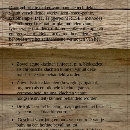
Door gebruik te maken van manuele technieken
vanuit verschillende werkwijzen (osteo-pathie,
fysiotherapie, IMT, Triggerpoint RESET methode)
gecombineerd met natuurlijke middelen vanuit
fytotherapie (kruiden), orthomoleculaire therapie en
energetische middelen, activeren, herstellen en/of
behouden we het zelfgenezend vermogen van het
lichaam.
Zowel acute klachten (infectie, pijn, blokkades)
als chronische klachten kunnen vanuit deze
holistische visie behandeld worden.
Zowel fysieke klachten (bewegingsapparaat,
organen) als emotionele klachten (stress,
vermoeidheid, trauma, klachten vanuit
hoogsensitiviteit) kunnen behandeld worden.
De kijk naar het lichaam in zijn geheel- het hele
systeem- staat daarbij voorop.
Geschikt v
oor jong en oud- van controle van je
baby na een heftige bevalling, tot